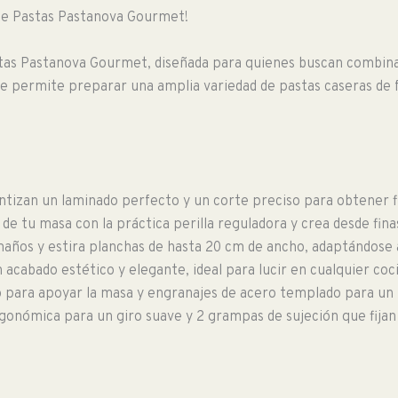
 de Pastas Pastanova Gourmet!
stas Pastanova Gourmet, diseñada para quienes buscan combinar 
te permite preparar una amplia variedad de pastas caseras de f
rantizan un laminado perfecto y un corte preciso para obtener f
 de tu masa con la práctica perilla reguladora y crea desde fin
tamaños y estira planchas de hasta 20 cm de ancho, adaptándose 
cabado estético y elegante, ideal para lucir en cualquier coc
o para apoyar la masa y engranajes de acero templado para un
gonómica para un giro suave y 2 grampas de sujeción que fijan 