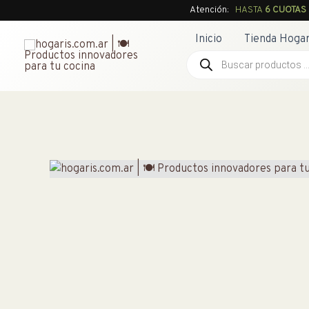
Ir
Atención:
HASTA
6 CUOTAS
al
Inicio
Tienda Hogar
contenido
Búsqueda
de
productos