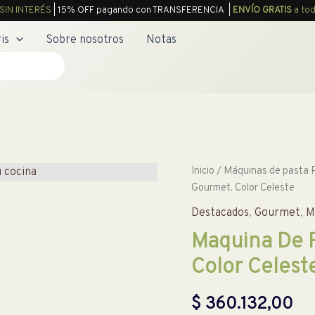
SIN INTERÉS
| 15% OFF pagando con TRANSFERENCIA |
ENVÍO GRATIS
a tod
is
Sobre nosotros
Notas
Inicio
/
Máquinas de pasta 
Gourmet. Color Celeste
Destacados
,
Gourmet
,
M
Maquina De 
Color Celest
$
360.132,00