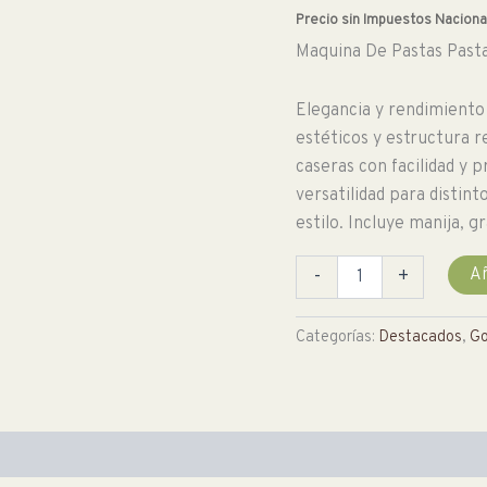
Precio sin Impuestos Naciona
Maquina De Pastas Past
Elegancia y rendimiento
estéticos y estructura 
caseras con facilidad y p
versatilidad para distint
estilo. Incluye manija, 
Maquina
Añ
-
+
De
Pastas
Pastanova
Categorías:
Destacados
,
Go
Gourmet.
Color
Celeste
cantidad