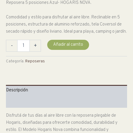
Reposera 5 posiciones Azul- HOGARIS NOVA.
Comodidad y estilo para disfrutar al aire libre. Reclinable en 5
posiciones, estructura de aluminio reforzado, tela Coversol de
secado rápido y diseño liviano. Ideal para playa, camping o jardín.
Reposera
Añadir al carrito
-
+
5
posiciones
Azul-
Categoría:
Reposeras
HOGARIS
cantidad
Descripción
Información adicional
Disfrutá de tus días al aire libre con la reposera plegable de
Hogaris, diseñadas para ofrecerte comodidad, durabilidad y
estilo. El Modelo Hogaris Nova combina funcionalidad y