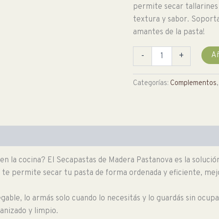
permite secar tallarines
textura y sabor. Soporta
amantes de la pasta!
Secapastas
Añ
-
+
de
Madera
cantidad
Categorías:
Complementos
n la cocina? El Secapastas de Madera Pastanova es la solución
 te permite secar tu pasta de forma ordenada y eficiente, mejor
able, lo armás solo cuando lo necesitás y lo guardás sin ocupa
anizado y limpio.