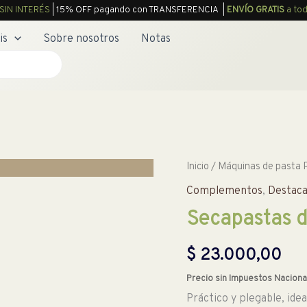
SIN INTERÉS
| 15% OFF pagando con TRANSFERENCIA |
ENVÍO GRATIS
a tod
is
Sobre nosotros
Notas
Inicio
/
Máquinas de pasta 
Complementos
,
Destac
Secapastas 
$
23.000,00
Precio sin Impuestos Naciona
Práctico y plegable, idea