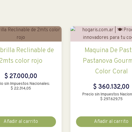
rilla Reclinable de
Maquina De Past
2mts color rojo
Pastanova Gourm
Color Coral
$
27.000,00
io sin Impuestos Nacionales:
$
360.132,00
$
22.314,05
Precio sin Impuestos Nacion
$
297.629,75
Añadir al carrito
Añadir al carrito