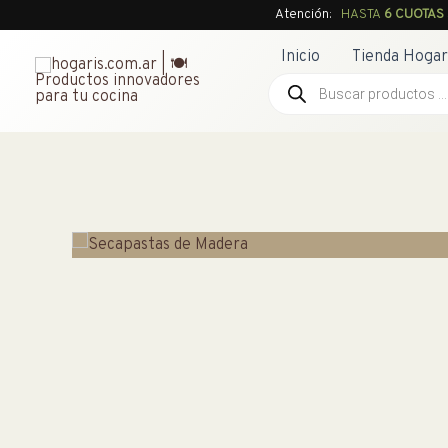
Ir
Atención:
HASTA
6 CUOTAS
al
Inicio
Tienda Hogar
contenido
Búsqueda
de
productos