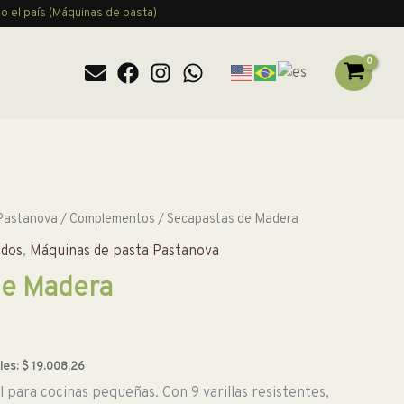
o el país (Máquinas de pasta)
Pastanova
/
Complementos
/ Secapastas de Madera
ados
,
Máquinas de pasta Pastanova
de Madera
les:
$
19.008,26
l para cocinas pequeñas. Con 9 varillas resistentes,