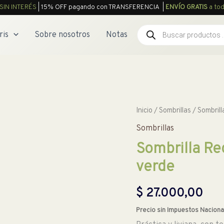
SIN INTERÉS
| 15% OFF pagando con TRANSFERENCIA |
ENVÍO GRATIS
a tod
Búsqueda
ris
Sobre nosotros
Notas
de
productos
Inicio
/
Sombrillas
/ Sombrill
Sombrillas
Sombrilla Re
verde
$
27.000,00
Precio sin Impuestos Naciona