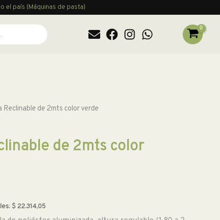
o el país (Máquinas de pasta)
a Reclinable de 2mts color verde
clinable de 2mts color
les:
$
22.314,05