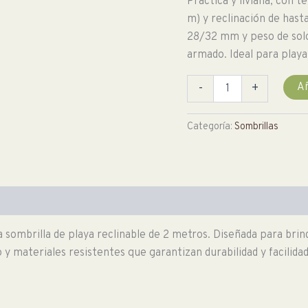
Práctica y liviana, con t
m) y reclinación de hast
28/32 mm y peso de solo 1
armado. Ideal para playa
Sombrilla
Añ
-
+
Reclinable
de
2mts
Categoría:
Sombrillas
color
verde
cantidad
ta sombrilla de playa reclinable de 2 metros. Diseñada para bri
y materiales resistentes que garantizan durabilidad y facilidad