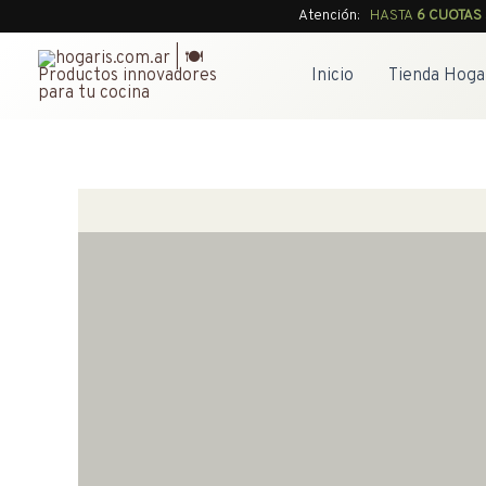
Ir
Atención:
HASTA
6 CUOTAS
al
contenido
Inicio
Tienda Hoga