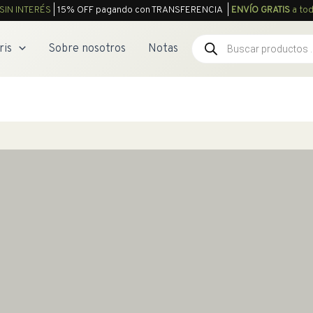
SIN INTERÉS
| 15% OFF pagando con TRANSFERENCIA |
ENVÍO GRATIS
a tod
Búsqueda
ris
Sobre nosotros
Notas
de
productos