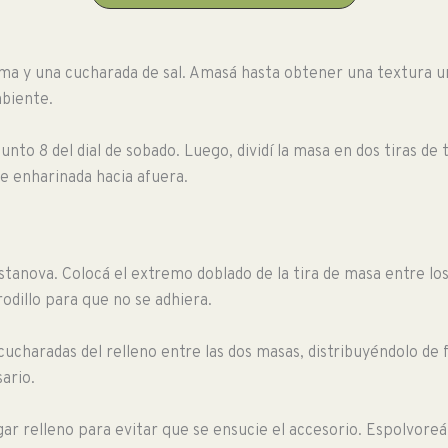
ma y una cucharada de sal. Amasá hasta obtener una textura un
biente.
punto 8 del dial de sobado. Luego, dividí la masa en dos tiras d
te enharinada hacia afuera.
tanova. Colocá el extremo doblado de la tira de masa entre los 
odillo para que no se adhiera.
3 cucharadas del relleno entre las dos masas, distribuyéndolo 
ario.
r relleno para evitar que se ensucie el accesorio. Espolvoreá lo